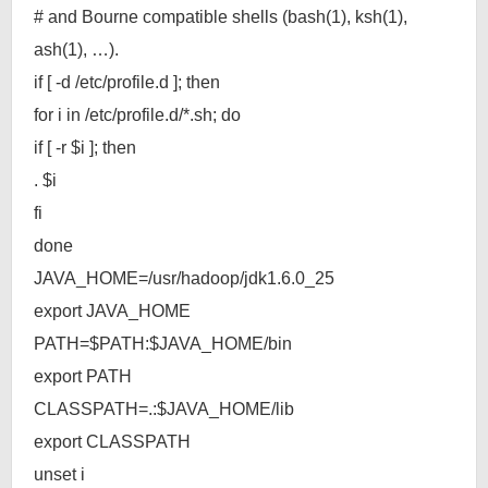
# and Bourne compatible shells (bash(1), ksh(1),
ash(1), …).
if [ -d /etc/profile.d ]; then
for i in /etc/profile.d/*.sh; do
if [ -r $i ]; then
. $i
fi
done
JAVA_HOME=/usr/hadoop/jdk1.6.0_25
export JAVA_HOME
PATH=$PATH:$JAVA_HOME/bin
export PATH
CLASSPATH=.:$JAVA_HOME/lib
export CLASSPATH
unset i