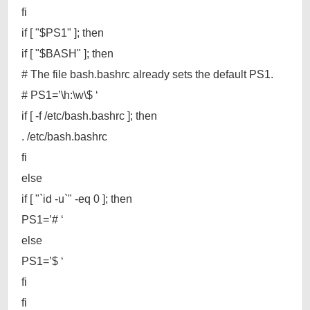
fi
if [ "$PS1" ]; then
if [ "$BASH" ]; then
# The file bash.bashrc already sets the default PS1.
# PS1=’\h:\w\$ ‘
if [ -f /etc/bash.bashrc ]; then
. /etc/bash.bashrc
fi
else
if [ "`id -u`" -eq 0 ]; then
PS1=’# ‘
else
PS1=’$ ‘
fi
fi