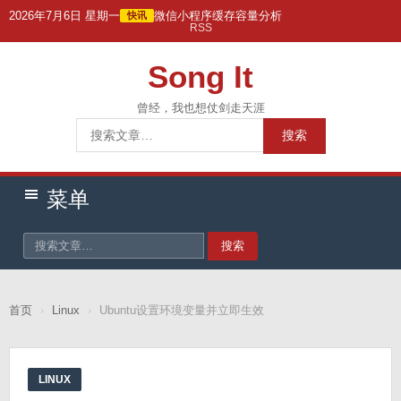
跳
2026年7月6日 星期一
微信小程序缓存容量分析
快讯
RSS
转
到
Song It
主
要
曾经，我也想仗剑走天涯
搜
内
搜索
索：
容
菜单
搜索
首页
›
Linux
›
Ubuntu设置环境变量并立即生效
LINUX