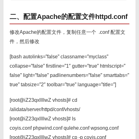
二、配置Apache的配置文件httpd.conf
修改Apache的配置文件，复制任意一个 .conf 配置文
件，然后修改
[bash autolinks=”false” classname=”myclass”
collapse=”false” firstline=”1″ gutter=”true” htmlscript=”
false” light=”false” padlinenumbers=”false” smarttabs=”
true” tabsize=”2″ toolbar=”true” language=”title=”]
[root@iZ23qxllllwZ vhosts]# cd
/alidata/server/httpd/conf/vhosts/
[root@iZ23qxllllwZ vhosts]# ls
coyis.conf phpwind.conf qulehe.conf wpsong.conf
[root@iZ23qxllllwZ vhosts]# cp -p coyis.conf