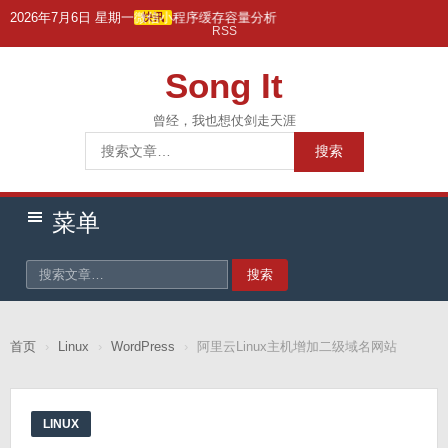
跳
2026年7月6日 星期一
微信小程序缓存容量分析
快讯
RSS
转
到
Song It
主
要
曾经，我也想仗剑走天涯
搜
内
搜索
索：
容
菜单
搜索
首页
›
Linux
›
WordPress
›
阿里云Linux主机增加二级域名网站
LINUX