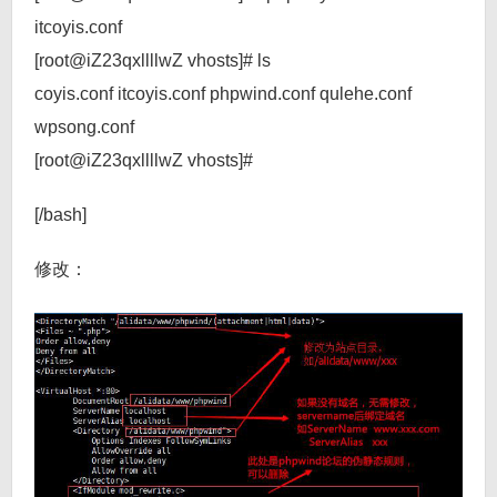
itcoyis.conf
[root@iZ23qxllllwZ vhosts]# ls
coyis.conf itcoyis.conf phpwind.conf qulehe.conf
wpsong.conf
[root@iZ23qxllllwZ vhosts]#
[/bash]
修改：