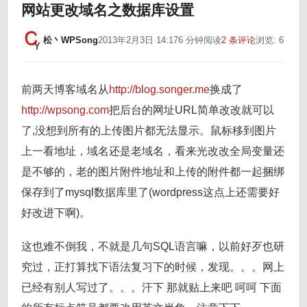
网站更改域名之数据库设置
松丶WPSong
2013年2月3日 14:17
6 分钟阅读
2 条评论
浏览: 6
前两天博客域名从
http://blog.songer.me
换成了
http://wpsong.com
把后台的网址URL简单改改就可以
了,没想到所有的上传图片都无法显示。鼠标移到图片
上一看地址，域名还是老域名，看来光改改全局变量还
是不够的，老的图片附件地址和上传的附件都一起捆绑
保存到了mysql数据库里了(wordpress这点上还需要好
好改进下啊)。
这也难不倒我，不就是几句SQL语言嘛，以前好歹也研
究过，正打算找下语法复习下的时候，发现。。。网上
已经有别人写过了。。。汗下 那就贴上来吧 呵呵 下面