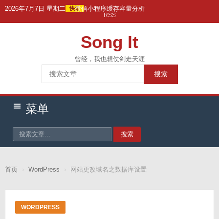
跳
2026年7月7日 星期二
微信小程序缓存容量分析
快讯
RSS
转
到
Song It
主
要
曾经，我也想仗剑走天涯
搜
内
搜索
索：
容
菜单
搜索
首页
›
WordPress
›
网站更改域名之数据库设置
WORDPRESS