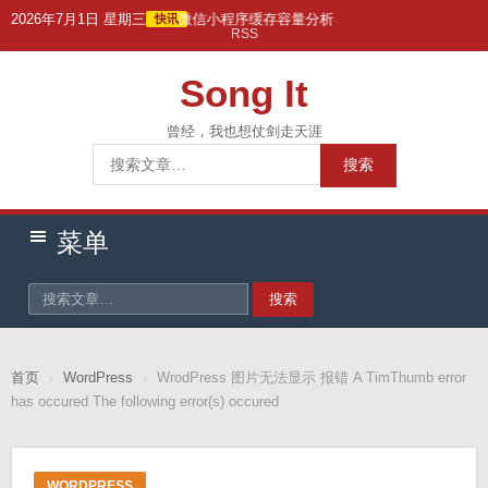
跳
2026年7月1日 星期三
微信小程序缓存容量分析
快讯
RSS
转
到
Song It
主
要
曾经，我也想仗剑走天涯
搜
内
搜索
索：
容
菜单
搜索
首页
›
WordPress
›
WrodPress 图片无法显示 报错 A TimThumb error
has occured The following error(s) occured
WORDPRESS