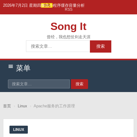
跳
2026年7月2日 星期四
微信小程序缓存容量分析
快讯
RSS
转
到
Song It
主
要
曾经，我也想仗剑走天涯
搜
内
搜索
索：
容
菜单
搜索
首页
›
Linux
›
Apache服务的工作原理
LINUX