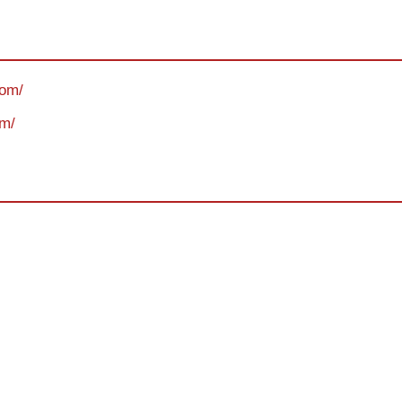
com/
om/