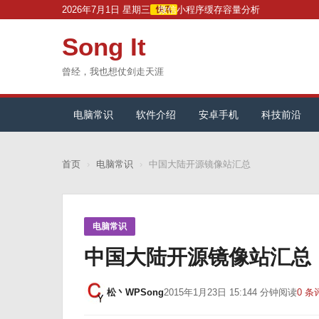
跳
2026年7月1日 星期三
微信小程序缓存容量分析
快讯
转
Song It
到
主
曾经，我也想仗剑走天涯
要
内
电脑常识
软件介绍
安卓手机
科技前沿
容
首页
›
电脑常识
›
中国大陆开源镜像站汇总
电脑常识
中国大陆开源镜像站汇总
松丶WPSong
2015年1月23日 15:14
4 分钟阅读
0 条