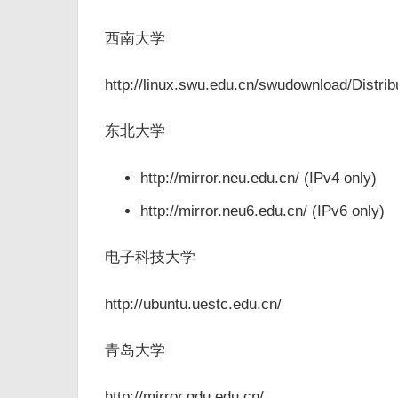
西南大学
http://linux.swu.edu.cn/swudownload/Distrib
东北大学
http://mirror.neu.edu.cn/ (IPv4 only)
http://mirror.neu6.edu.cn/ (IPv6 only)
电子科技大学
http://ubuntu.uestc.edu.cn/
青岛大学
http://mirror.qdu.edu.cn/